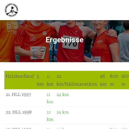
Ergebnisse
Holzlandlauf
5
11
22
46
800
160
km
km
km/Halbmarathon
km
m
m
21. HLL 1997
11
24 km
km
22. HLL 1998
12
24 km
km