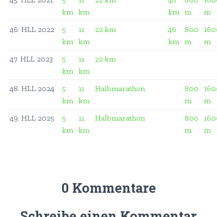
km
km
km
m
m
46. HLL 2022
5
11
22 km
46
800
160
km
km
km
m
m
47. HLL 2023
5
11
22 km
km
km
48. HLL 2024
5
11
Halbmarathon
800
160
km
km
m
m
49. HLL 2025
5
11
Halbmarathon
800
160
km
km
m
m
0 Kommentare
Schreibe einen Kommentar