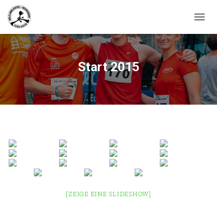
N
A
V
I
G
Start 2015
A
T
I
O
N
U
M
S
C
H
A
L
T
E
[ZEIGE EINE SLIDESHOW]
N