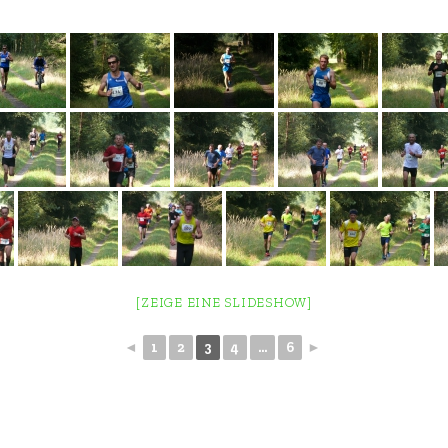
[ZEIGE EINE SLIDESHOW]
◄
1
2
3
4
...
6
►