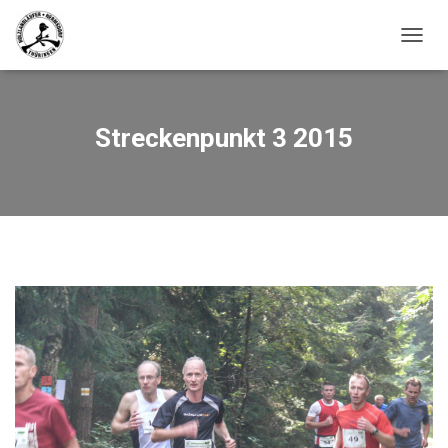
N
A
V
I
G
Streckenpunkt 3 2015
A
T
I
O
N
U
M
S
C
H
A
L
T
E
N