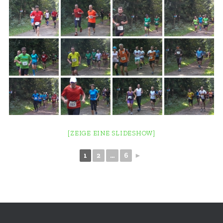
[ZEIGE EINE SLIDESHOW]
1
2
...
6
►