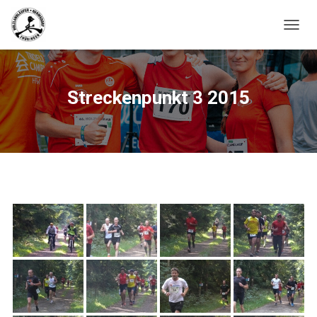
N
A
V
I
G
Streckenpunkt 3 2015
A
T
I
O
N
U
M
S
C
H
A
L
T
E
N