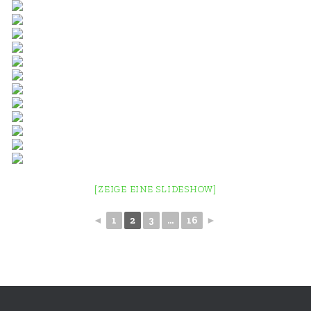
[ZEIGE EINE SLIDESHOW]
◄
1
2
3
...
16
►