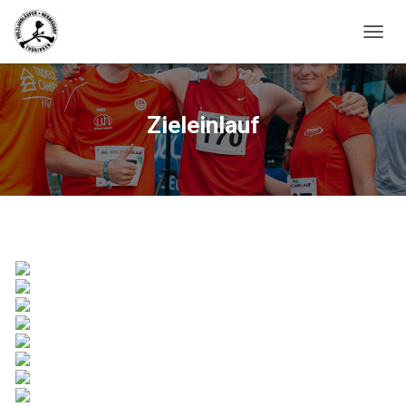
N
A
V
I
G
Zieleinlauf
A
T
I
O
N
U
M
S
C
H
A
L
T
E
N