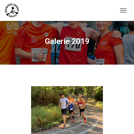
N
A
V
I
G
Galerie 2019
A
T
I
O
N
U
M
S
C
H
A
L
T
E
N