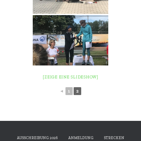
[ZEIGE EINE SLIDESHOW]
◄
1
2
AUSSCHREIBUNG 2026
ANMELDUNG
STRECKEN