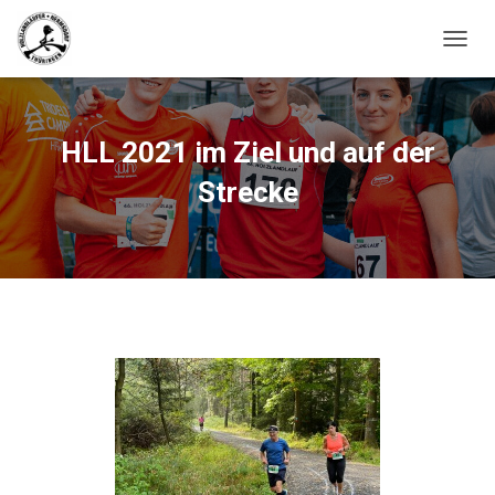
N
A
V
I
G
HLL 2021 im Ziel und auf der
A
T
Strecke
I
O
N
U
M
S
C
H
A
L
T
E
N