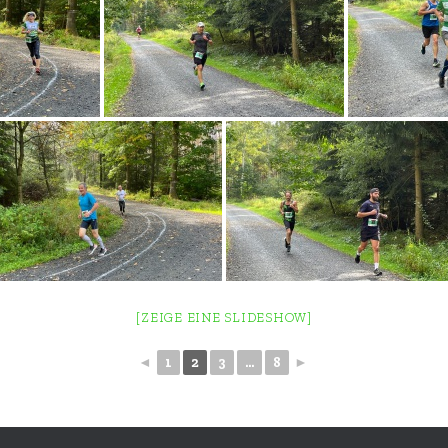
[ZEIGE EINE SLIDESHOW]
◄
1
2
3
...
8
►