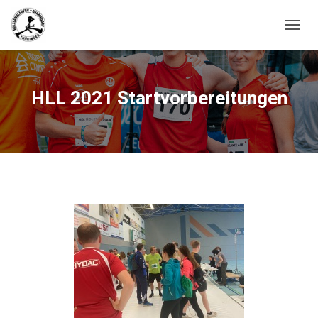
N
A
V
I
G
HLL 2021 Startvorbereitungen
A
T
I
O
N
U
M
S
C
H
A
L
T
E
N