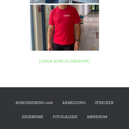
[ZEIGE EINE SLIDESHOW]
AUSSCHREIBUNG 2026
ANMELDUNG
STRECKEN
ERGEBNISSE
FOTOGALERIE
IMPRESSUM