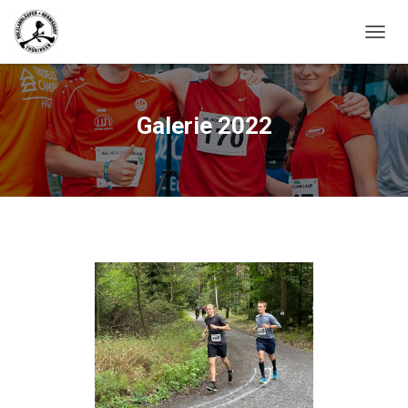
N
A
V
I
G
Galerie 2022
A
T
I
O
N
U
M
S
C
H
A
L
T
E
N