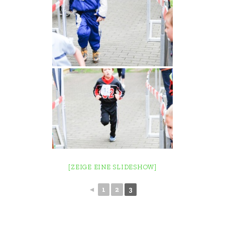
[ZEIGE EINE SLIDESHOW]
◄
1
2
3