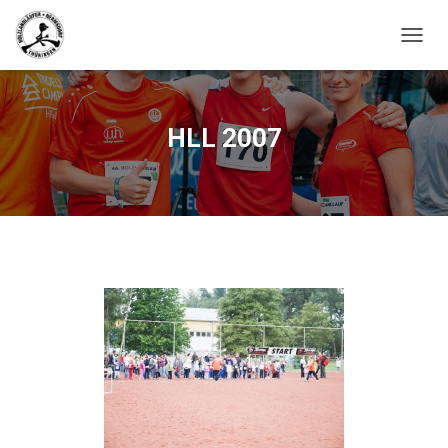
N
A
V
I
G
HLL 2007
A
T
I
O
N
U
M
S
C
H
A
L
T
E
N