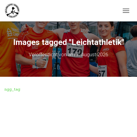
N
A
V
I
G
Images tagged "Leichtathletik"
A
T
Veröffentlicht von
am
7. August 2026
I
O
N
U
M
S
ngg_tag
C
H
A
L
T
E
N