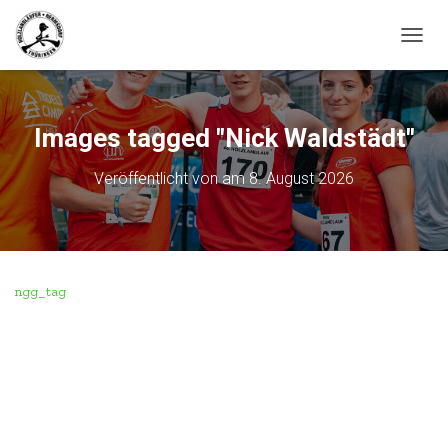
N
A
V
I
G
Images tagged "Nick Waldstädt"
A
T
Veröffentlicht von
am
8. August 2026
I
O
N
U
M
S
ngg_tag
C
H
A
L
T
E
N