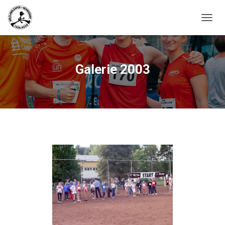
N
A
V
I
G
Galerie 2003
A
T
I
O
N
U
M
S
C
H
A
L
T
E
N