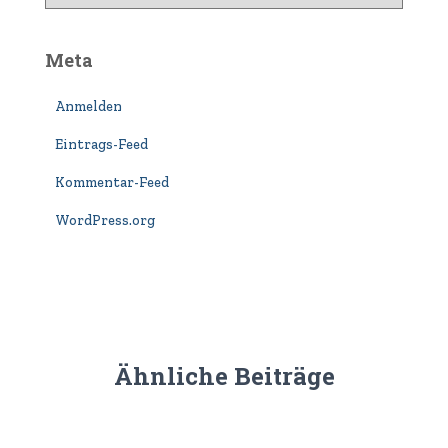
a
t
e
Meta
g
o
Anmelden
r
i
Eintrags-Feed
e
n
Kommentar-Feed
WordPress.org
Ähnliche Beiträge