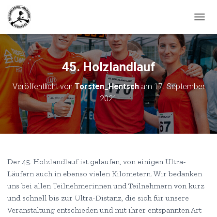
N
A
V
I
G
45. Holzlandlauf
A
T
Veröffentlicht von
Torsten_Hentsch
am
17. September
I
2021
O
N
U
M
S
C
H
Der 45. Holzlandlauf ist gelaufen, von einigen Ultra-
A
L
Läufern auch in ebenso vielen Kilometern. Wir bedanken
T
uns bei allen Teilnehmerinnen und Teilnehmern von kurz
E
und schnell bis zur Ultra-Distanz, die sich für unsere
N
Veranstaltung entschieden und mit ihrer entspannten Art