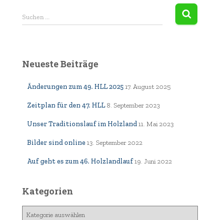
S
Suchen …
u
c
h
e
Neueste Beiträge
n
n
Änderungen zum 49. HLL 2025
17. August 2025
a
c
Zeitplan für den 47. HLL
8. September 2023
h
:
Unser Traditionslauf im Holzland
11. Mai 2023
Bilder sind online
13. September 2022
Auf geht es zum 46. Holzlandlauf
19. Juni 2022
Kategorien
K